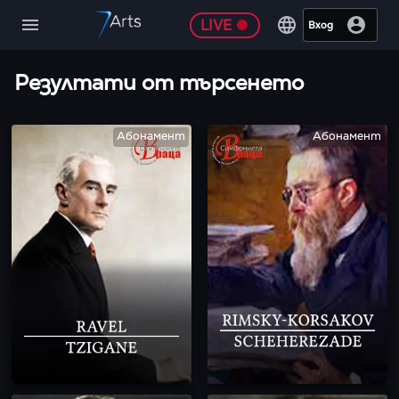
LIVE
Вход
Резултати от търсенето
Абонамент
Абонамент