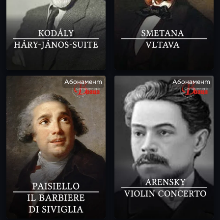
Абонамент
Абонамент