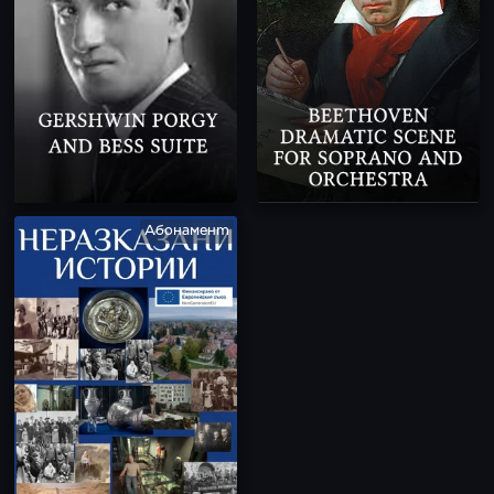
Абонамент