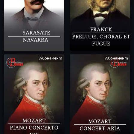
Абонамент
Абонамент