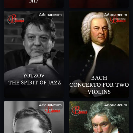
Абонамент
Абонамент
Абонамент
Абонамент