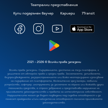
Театрални представления
Купи подаръчен ваучер
Кариери
7Transit
2021 – 2026 ©
Всички права запазени
Всички права запазени. Съдържанието, достъпно на тази платформа, е
защитено от авторско право и сродни права. Заснемането, записването,
възпроизвеждането, разпространението или всяко неоторизирано използване
на съдържание от платформата, включително чрез камери, мобилни
устройства, софтуер, инструменти за заснемане на екрана или всякакви други
технически средства, е строго забранено и представлява нарушение на
приложимото законодателство и правата на интелектуална собственост.
Нарушителите могат да бъдат подведени под съдебна отговорност и да
понесат гражданска и/или наказателна отговорност съгласно приложимото
законодателство.