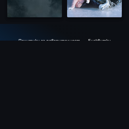
Политики за поверителност
Бисквитки
Условия за ползване
Връзка с нас
Културни новини
Кино дистрибуция
Театрални представления
Купи подаръчен ваучер