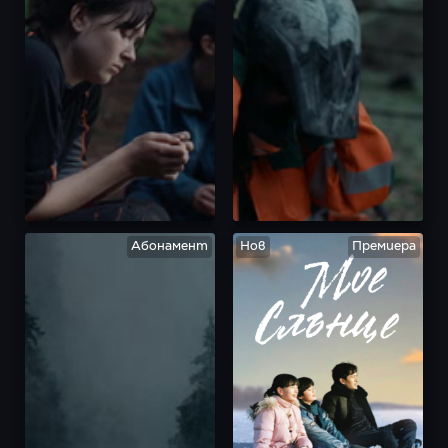
Фестивали и отличия:

2025 Световна премиера в секцията 
„Специални прожекции“ на филмовия фестивал 
в Кан

2025 Международен фестивал на 
анимационния филм в Анси: Номинация за най-
добър филм
Абонамент
Нов
Премиера