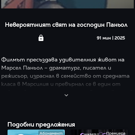
Невероятният свят на господин Паньол
91 мин
|
2025
Филмът пресъздава удивителния живот на 
Марсел Паньол – драматург, писател и 
режисьор, израснал в семейство от средната 
класа в Марсилия и превърнал се в един от 
най-изобретателните и плодовити творци в 
света от 30-те до 50-те години на миналия 
век.

Подобни предложения
През 1955 г. 60-годишният Марсел Паньол е 
известен и почитан драматург и режисьор. 
Абонамент
Премиера